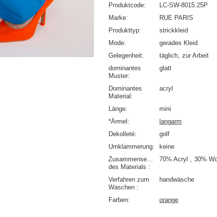
Produktcode
LC-SW-8015.25P
Marke
RUE PARIS
Produkttyp
strickkleid
Mode
gerades Kleid
Gelegenheit
täglich
zur Arbeit
dominantes
glatt
Muster
Dominantes
acryl
Material
Länge
mini
*Ärmel
langarm
Dekolleté
golf
Umklammerung
keine
Zusammensetzung
70% Acryl
30% Wo
des Materials
Verfahren zum
handwäsche
Waschen
Farben
orange