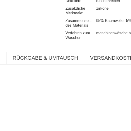
Dekolleté
rundschreiben
Zusätzliche
zirkone
Merkmale
Zusammensetzung
95% Baumwolle
5%
des Materials
Verfahren zum
maschinenwäsche b
Waschen
N
RÜCKGABE & UMTAUSCH
VERSANDKOST