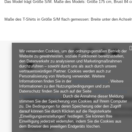
Das Model trägt Größe S/M. Maße des Models: Größe 175 cm, Brust 84 cm
Maße des T-Shirts in Größe S/M flach gemessen: Breite unter den Achsel
Wir verwenden Cookies, um den ordnungsgemäßen Betrieb der
SEI UNS NAH
Website zu gewährleisten, soziale Funktionen bereitzustellen,
den Datenverkehr zu analysieren und Marketingmaßnahmen
durchzuführen – sowohl durch uns als auch durch unsere
vertrauenswürdigen Partner. Cookies werden auch zur
Personalisierung von Werbung verwendet. Weitere
Informationen finden Sie in der
Datenschutzrichtlinie
. Weitere
Informationen zu den Nutzungsbedingungen und zum
Datenschutz finden Sie auch auf der Seite
Google Datenschutz
& Nutzungsbedingungen
. Durch die Annahme dieser Meldung
FABRIKPREIS-GROSSHANDEL-K
INFORM
stimmen Sie der Speicherung von Cookies auf Ihrem Computer
UNDENDIENST
zu. Die Bedingungen für deren Speicherung oder den Zugriff
Verordnun
darauf können Sie durch Klicken auf die Registerkarte
Zahlung und Lieferkosten
Datenschu
„Einwilligungseinstellungen" festlegen. Sie können Ihre
Einwilligung jederzeit widerrufen, indem Sie die Cookies aus
FAQ - Häufig gestellte Fragen
dem Browser des jeweiligen Endgeräts löschen.
Rückgabepolitik