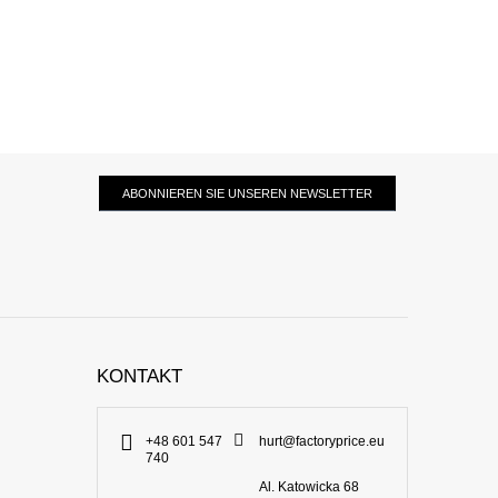
ABONNIEREN SIE UNSEREN NEWSLETTER
KONTAKT
+48 601 547
hurt@factoryprice.eu
740
Al. Katowicka 68