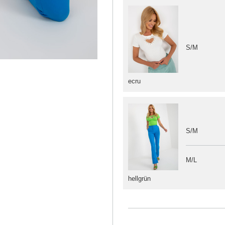
S/M
ecru
S/M
M/L
hellgrün