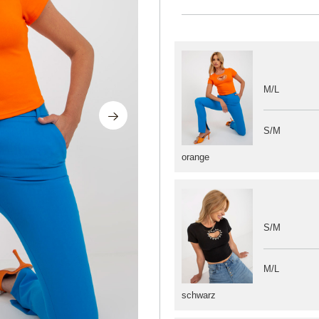
M/L
S/M
orange
S/M
M/L
schwarz