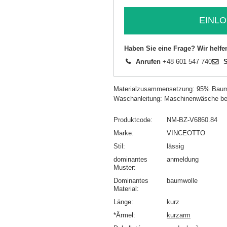
EINLO
Haben Sie eine Frage? Wir helfe
Anrufen
+48 601 547 740
S
Materialzusammensetzung: 95% Baum
Waschanleitung: Maschinenwäsche be
Produktcode
NM-BZ-V6860.84
Marke
VINCEOTTO
Stil
lässig
dominantes
anmeldung
Muster
Dominantes
baumwolle
Material
Länge
kurz
*Ärmel
kurzarm