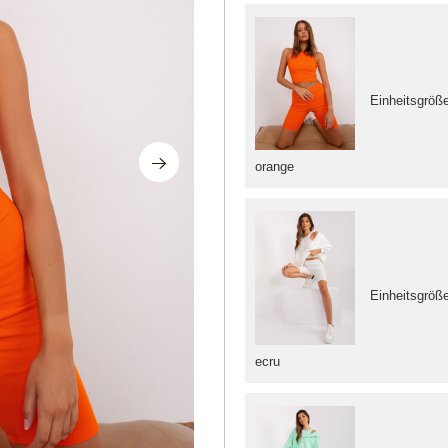
Einheitsgröß
orange
Einheitsgröß
ecru