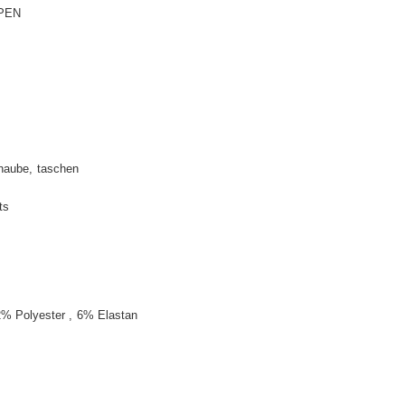
PEN
haube
taschen
ts
2% Polyester
6% Elastan