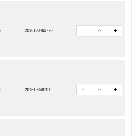
-
+
e
2016103463770
-
+
e
2016103461912