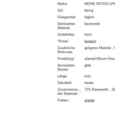
Marke
MEINE ROTEN LIP
Stil
lässig
Gelegenheit
täglich
Dominantes
baumwolle
Material
Gürtelhöhe
hoch
*Ärmel
langarm
Zusätzliche
geripptes Material
Merkmale
Produkttyp
oberteil+Bluse+Shor
dominantes
glatt
Muster
Länge
kurz
Dekolleté
haube
Zusammensetzung
72% Baumwolle
2
des Materials
Farben
orange