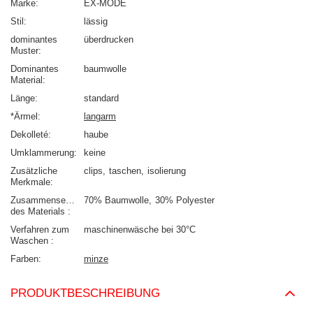
Marke
EX-MODE
Stil
lässig
dominantes
überdrucken
Muster
Dominantes
baumwolle
Material
Länge
standard
*Ärmel
langarm
Dekolleté
haube
Umklammerung
keine
Zusätzliche
clips
taschen
isolierung
Merkmale
Zusammensetzung
70% Baumwolle
30% Polyester
des Materials
Verfahren zum
maschinenwäsche bei 30°C
Waschen
Farben
minze
PRODUKTBESCHREIBUNG