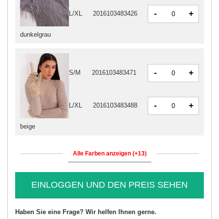
-
+
L/XL
2016103483426
dunkelgrau
-
+
S/M
2016103483471
-
+
L/XL
2016103483488
beige
Alle Farben anzeigen (+13)
EINLOGGEN UND DEN PREIS SEHEN
Haben Sie eine Frage? Wir helfen Ihnen gerne.