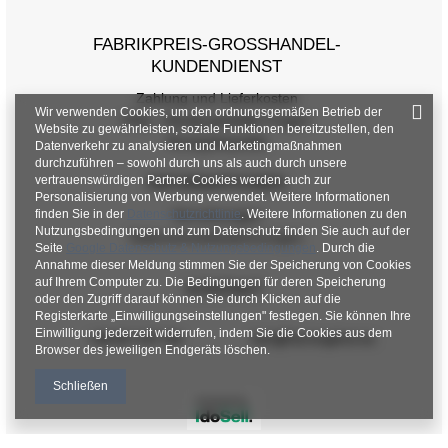
FABRIKPREIS-GROSSHANDEL-K
UNDENDIENST
Zahlung und Lieferkosten
Wir verwenden Cookies, um den ordnungsgemäßen Betrieb der
FAQ - Häufig gestellte Fragen
Website zu gewährleisten, soziale Funktionen bereitzustellen, den
Rückgabepolitik
Datenverkehr zu analysieren und Marketingmaßnahmen
durchzuführen – sowohl durch uns als auch durch unsere
vertrauenswürdigen Partner. Cookies werden auch zur
INFORMATIONEN
Personalisierung von Werbung verwendet. Weitere Informationen
finden Sie in der
Datenschutzrichtlinie
. Weitere Informationen zu den
Verordnungen
Nutzungsbedingungen und zum Datenschutz finden Sie auch auf der
Datenschutzbestimmungen
Seite
Google Datenschutz & Nutzungsbedingungen
. Durch die
Annahme dieser Meldung stimmen Sie der Speicherung von Cookies
auf Ihrem Computer zu. Die Bedingungen für deren Speicherung
KONTAKT
oder den Zugriff darauf können Sie durch Klicken auf die
Registerkarte „Einwilligungseinstellungen" festlegen. Sie können Ihre
Einwilligung jederzeit widerrufen, indem Sie die Cookies aus dem
+48 601 547 740
hurt@factoryprice.eu
Browser des jeweiligen Endgeräts löschen.
Schließen