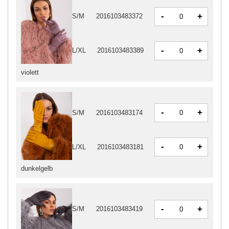
-
+
S/M
2016103483372
-
+
L/XL
2016103483389
violett
-
+
S/M
2016103483174
-
+
L/XL
2016103483181
dunkelgelb
-
+
S/M
2016103483419