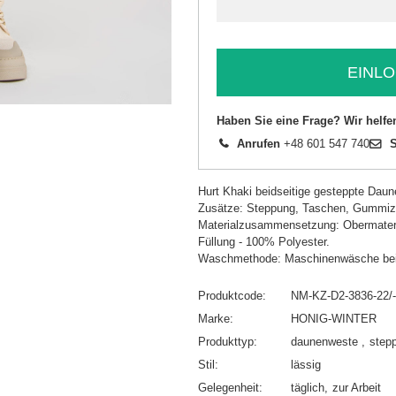
EINLO
Haben Sie eine Frage? Wir helfe
Anrufen
+48 601 547 740
S
Hurt Khaki beidseitige gesteppte Dau
Zusätze: Steppung, Taschen, Gummiz
Materialzusammensetzung: Obermateria
Füllung - 100% Polyester.
Waschmethode: Maschinenwäsche bei
Produktcode
NM-KZ-D2-3836-22/
Marke
HONIG-WINTER
Produkttyp
daunenweste
step
Stil
lässig
Gelegenheit
täglich
zur Arbeit