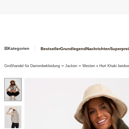
Kategorien
Bestseller
Grundlegend
Nachrichten
Superpre
Großhandel für Damenbekleidung
Jacken
Westen
Hurt Khaki beids