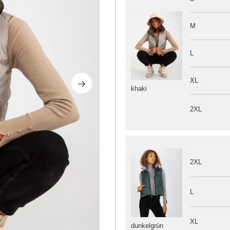
M
L
XL
khaki
2XL
2XL
L
XL
dunkelgrün