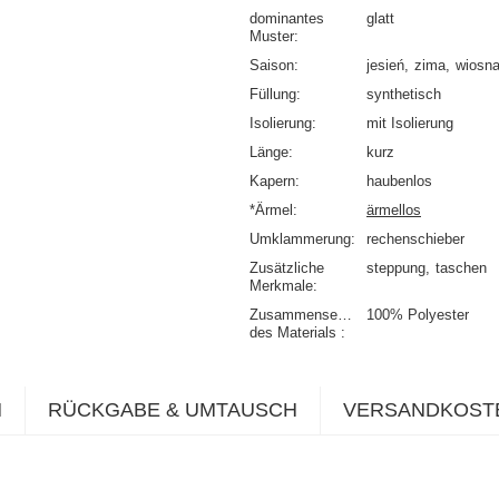
dominantes
glatt
Muster
Saison
jesień
zima
wiosn
Füllung
synthetisch
Isolierung
mit Isolierung
Länge
kurz
Kapern
haubenlos
*Ärmel
ärmellos
Umklammerung
rechenschieber
Zusätzliche
steppung
taschen
Merkmale
Zusammensetzung
100% Polyester
des Materials
N
RÜCKGABE & UMTAUSCH
VERSANDKOST