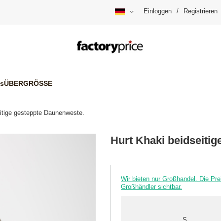
Einloggen
/
Registrieren
is
ÜBERGRÖSSE
eitige gesteppte Daunenweste.
Hurt Khaki beidseiti
Wir bieten nur Großhandel. Die P
Großhändler sichtbar.
S