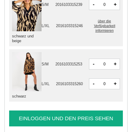
-
+
S/M
2016103315239
über die
L/XL
2016103315246
Verfügbarkeit
informieren
schwarz und
beige
-
+
S/M
2016103315253
-
+
L/XL
2016103315260
schwarz
EINLOGGEN UND DEN PREIS SEHEN