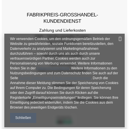
FABRIKPREIS-GROSSHANDEL-K
UNDENDIENST
Zahlung und Lieferkosten
FAQ - Häufig gestellte Fragen
Wir verwenden Cookies, um den ordnungsgemäßen Betrieb der
Rückgabepolitik
Website zu gewährleisten, soziale Funktionen bereitzustellen, den
Datenverkehr zu analysieren und Marketingmaßnahmen
durchzuführen – sowohl durch uns als auch durch unsere
INFORMATIONEN
vertrauenswürdigen Partner. Cookies werden auch zur
Personalisierung von Werbung verwendet. Weitere Informationen
Verordnungen
finden Sie in der
Datenschutzrichtlinie
. Weitere Informationen zu den
Datenschutzbestimmungen
Nutzungsbedingungen und zum Datenschutz finden Sie auch auf der
Seite
Google Datenschutz & Nutzungsbedingungen
. Durch die
Annahme dieser Meldung stimmen Sie der Speicherung von Cookies
KONTAKT
auf Ihrem Computer zu. Die Bedingungen für deren Speicherung
oder den Zugriff darauf können Sie durch Klicken auf die
Registerkarte „Einwilligungseinstellungen" festlegen. Sie können Ihre
+48 601 547 740
hurt@factoryprice.eu
Einwilligung jederzeit widerrufen, indem Sie die Cookies aus dem
Browser des jeweiligen Endgeräts löschen.
Schließen