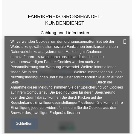
FABRIKPREIS-GROSSHANDEL-K
UNDENDIENST
Zahlung und Lieferkosten
FAQ - Häufig gestellte Fragen
Wir verwenden Cookies, um den ordnungsgemäßen Betrieb der
Rückgabepolitik
Website zu gewährleisten, soziale Funktionen bereitzustellen, den
Datenverkehr zu analysieren und Marketingmaßnahmen
durchzuführen – sowohl durch uns als auch durch unsere
INFORMATIONEN
vertrauenswürdigen Partner. Cookies werden auch zur
Personalisierung von Werbung verwendet. Weitere Informationen
Verordnungen
finden Sie in der
Datenschutzrichtlinie
. Weitere Informationen zu den
Datenschutzbestimmungen
Nutzungsbedingungen und zum Datenschutz finden Sie auch auf der
Seite
Google Datenschutz & Nutzungsbedingungen
. Durch die
Annahme dieser Meldung stimmen Sie der Speicherung von Cookies
KONTAKT
auf Ihrem Computer zu. Die Bedingungen für deren Speicherung
oder den Zugriff darauf können Sie durch Klicken auf die
Registerkarte „Einwilligungseinstellungen" festlegen. Sie können Ihre
+48 601 547 740
hurt@factoryprice.eu
Einwilligung jederzeit widerrufen, indem Sie die Cookies aus dem
Browser des jeweiligen Endgeräts löschen.
Schließen