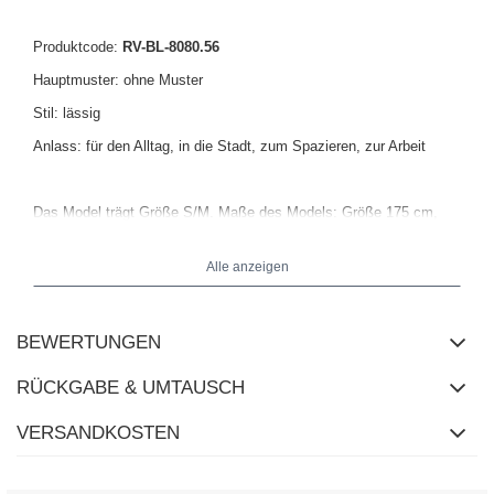
Produktcode:
RV-BL-8080.56
Hauptmuster: ohne Muster
Stil: lässig
Anlass: für den Alltag, in die Stadt, zum Spazieren, zur Arbeit
Das Model trägt Größe S/M. Maße des Models: Größe 175 cm,
Brust 84 cm, Taille 61 cm, Hüfte 91 cm.
Alle anzeigen
BEWERTUNGEN
RÜCKGABE & UMTAUSCH
VERSANDKOSTEN