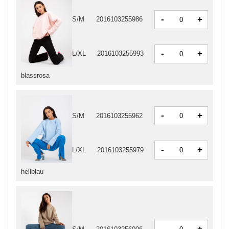
-
+
S/M
2016103255986
-
+
L/XL
2016103255993
blassrosa
-
+
S/M
2016103255962
-
+
L/XL
2016103255979
hellblau
-