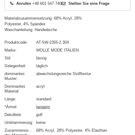
Anrufen
+48 601 547 740
Stellen Sie eine Frage
Materialzusammensetzung: 68% Acryl, 28%
Polyester, 4% Spandex
Waschanleitung: Handwäsche
Produktcode
AT-SW-2355-2.30X
Marke
WOLLE MODE ITALIEN
Stil
lässig
Gelegenheit
täglich
dominantes
abwechslungsreiche Stofftextur
Muster
Dominantes
acryl
Material
Länge
standard
*Ärmel
langarm
Dekolleté
golf
Umklammerung
keine
Zusammensetzung
68% Acryl
28% Polyester
4% Elasthan