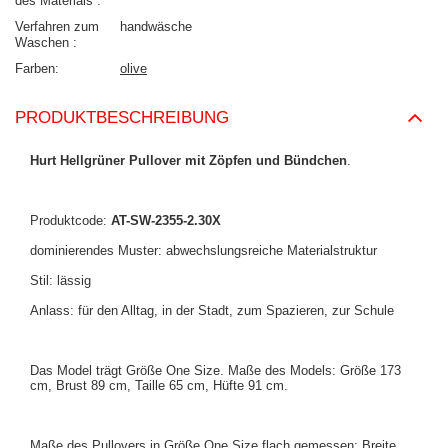
des Materials
Verfahren zum
handwäsche
Waschen
Farben
olive
PRODUKTBESCHREIBUNG
Hurt Hellgrüner Pullover mit Zöpfen und Bündchen
.
Produktcode:
AT-SW-2355-2.30X
dominierendes Muster: abwechslungsreiche Materialstruktur
Stil: lässig
Anlass: für den Alltag, in der Stadt, zum Spazieren, zur Schule
Das Model trägt Größe One Size. Maße des Models: Größe 173
cm, Brust 89 cm, Taille 65 cm, Hüfte 91 cm.
Maße des Pullovers in Größe One Size flach gemessen: Breite