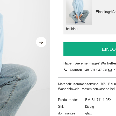
Einheitsgröß
hellblau
EINLO
Haben Sie eine Frage? Wir helfe
Anrufen
+48 601 547 740
S
Materialzusammensetzung: 70% Baum
Waschhinweis: Maschinenwäsche bei
Produktcode
EM-BL-711-1.03X
Stil
lässig
dominantes
glatt