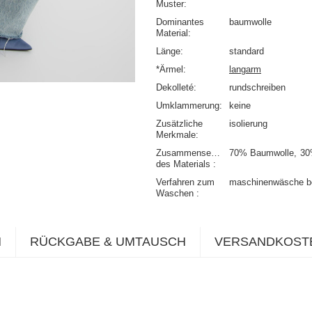
Muster
Dominantes
baumwolle
Material
Länge
standard
*Ärmel
langarm
Dekolleté
rundschreiben
Umklammerung
keine
Zusätzliche
isolierung
Merkmale
Zusammensetzung
70% Baumwolle
30
des Materials
Verfahren zum
maschinenwäsche b
Waschen
N
RÜCKGABE & UMTAUSCH
VERSANDKOST