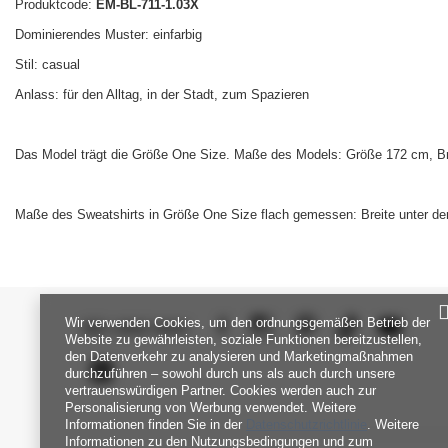
Produktcode:
EM-BL-711-1.03X
Dominierendes Muster: einfarbig
Stil: casual
Anlass: für den Alltag, in der Stadt, zum Spazieren
Das Model trägt die Größe One Size. Maße des Models: Größe 172 cm, Bru
Maße des Sweatshirts in Größe One Size flach gemessen: Breite unter de
Wir verwenden Cookies, um den ordnungsgemäßen Betrieb der
SEI UNS NAH
Website zu gewährleisten, soziale Funktionen bereitzustellen,
den Datenverkehr zu analysieren und Marketingmaßnahmen
durchzuführen – sowohl durch uns als auch durch unsere
vertrauenswürdigen Partner. Cookies werden auch zur
Personalisierung von Werbung verwendet. Weitere
Informationen finden Sie in der
Datenschutzrichtlinie
. Weitere
Informationen zu den Nutzungsbedingungen und zum