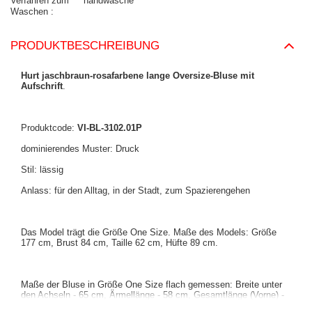
Verfahren zum
handwäsche
Waschen
PRODUKTBESCHREIBUNG
Hurt jaschbraun-rosafarbene lange Oversize-Bluse mit
Aufschrift
.
Produktcode:
VI-BL-3102.01P
dominierendes Muster: Druck
Stil: lässig
Anlass: für den Alltag, in der Stadt, zum Spazierengehen
Das Model trägt die Größe One Size. Maße des Models: Größe
177 cm, Brust 84 cm, Taille 62 cm, Hüfte 89 cm.
Maße der Bluse in Größe One Size flach gemessen: Breite unter
den Achseln - 65 cm, Ärmellänge - 58 cm, Gesamtlänge (Vorne) -
75 cm, Gesamtlänge (Hinten) - 86 cm.