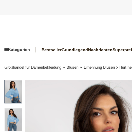
Kategorien
Bestseller
Grundlegend
Nachrichten
Superpre
Großhandel für Damenbekleidung
Blusen
Ernennung Blusen
Hurt he