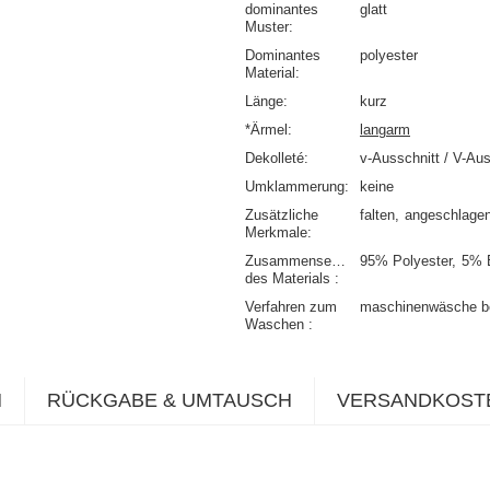
dominantes
glatt
Muster
Dominantes
polyester
Material
Länge
kurz
*Ärmel
langarm
Dekolleté
v-Ausschnitt / V-Aus
Umklammerung
keine
Zusätzliche
falten
angeschlage
Merkmale
Zusammensetzung
95% Polyester
5% 
des Materials
Verfahren zum
maschinenwäsche b
Waschen
N
RÜCKGABE & UMTAUSCH
VERSANDKOST