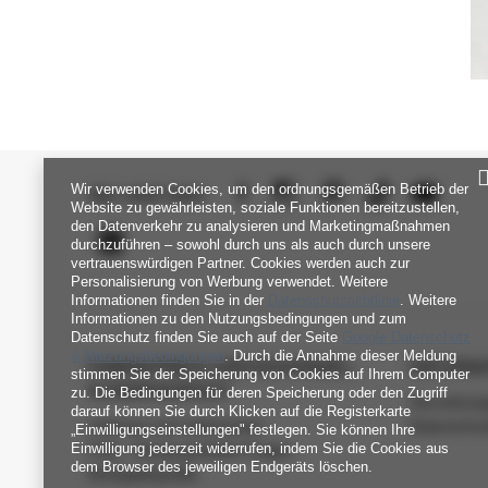
Wir verwenden Cookies, um den ordnungsgemäßen Betrieb der
SEI UNS NAH
Website zu gewährleisten, soziale Funktionen bereitzustellen,
den Datenverkehr zu analysieren und Marketingmaßnahmen
durchzuführen – sowohl durch uns als auch durch unsere
vertrauenswürdigen Partner. Cookies werden auch zur
Personalisierung von Werbung verwendet. Weitere
Informationen finden Sie in der
Datenschutzrichtlinie
. Weitere
Informationen zu den Nutzungsbedingungen und zum
Datenschutz finden Sie auch auf der Seite
Google Datenschutz
& Nutzungsbedingungen
. Durch die Annahme dieser Meldung
FABRIKPREIS-GROSSHANDEL-K
INFORM
stimmen Sie der Speicherung von Cookies auf Ihrem Computer
UNDENDIENST
zu. Die Bedingungen für deren Speicherung oder den Zugriff
Verordnun
darauf können Sie durch Klicken auf die Registerkarte
Zahlung und Lieferkosten
Datenschu
„Einwilligungseinstellungen" festlegen. Sie können Ihre
Einwilligung jederzeit widerrufen, indem Sie die Cookies aus
FAQ - Häufig gestellte Fragen
dem Browser des jeweiligen Endgeräts löschen.
Rückgabepolitik