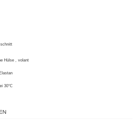
schnitt
ne Hülse
volant
Elastan
ei 30°C
EN