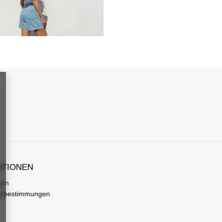
ATIONEN
gen
tzbestimmungen