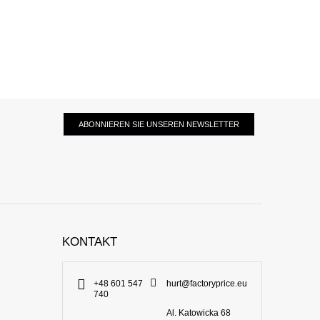
ABONNIEREN SIE UNSEREN NEWSLETTER
KONTAKT
+48 601 547
hurt@factoryprice.eu
740
Al. Katowicka 68