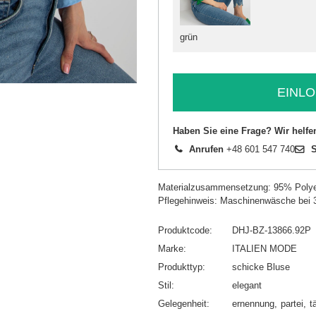
grün
EINLO
Haben Sie eine Frage? Wir helfe
Anrufen
+48 601 547 740
S
Materialzusammensetzung: 95% Polye
Pflegehinweis: Maschinenwäsche bei 
Produktcode
DHJ-BZ-13866.92P
Marke
ITALIEN MODE
Produkttyp
schicke Bluse
Stil
elegant
Gelegenheit
ernennung
partei
t