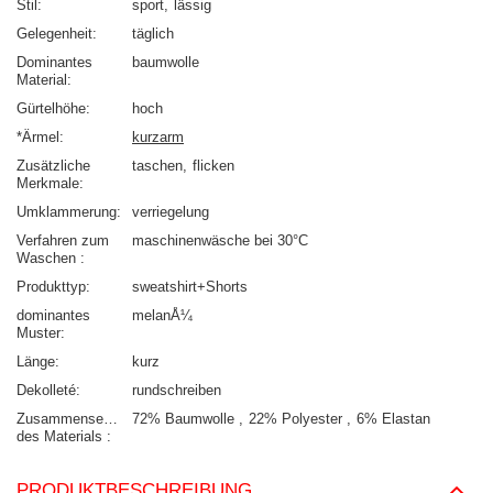
Stil
sport
lässig
Gelegenheit
täglich
Dominantes
baumwolle
Material
Gürtelhöhe
hoch
*Ärmel
kurzarm
Zusätzliche
taschen
flicken
Merkmale
Umklammerung
verriegelung
Verfahren zum
maschinenwäsche bei 30°C
Waschen
Produkttyp
sweatshirt+Shorts
dominantes
melanÅ¼
Muster
Länge
kurz
Dekolleté
rundschreiben
Zusammensetzung
72% Baumwolle
22% Polyester
6% Elastan
des Materials
PRODUKTBESCHREIBUNG