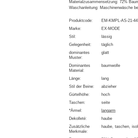
Materialzusammensetzung: 72% Baumw
Waschanleitung: Maschinenwäsche be
Produktcode
EM-KMPL-AS-21-44
Marke
EX-MODE
Stil
lässig
Gelegenheit
täglich
dominantes
glatt
Muster
Dominantes
baumwolle
Material
Länge
lang
Stil der Beine
abzieher
Gürtelhöhe
hoch
Taschen
seite
*Ärmel
langarm
Dekolleté
haube
Zusätzliche
haube
taschen
iso
Merkmale