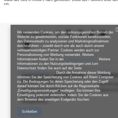
cm.
Wir verwenden Cookies, um den ordnungsgemäßen Betrieb der
SEI UNS NAH
Website zu gewährleisten, soziale Funktionen bereitzustellen,
den Datenverkehr zu analysieren und Marketingmaßnahmen
durchzuführen – sowohl durch uns als auch durch unsere
vertrauenswürdigen Partner. Cookies werden auch zur
Personalisierung von Werbung verwendet. Weitere
Informationen finden Sie in der
Datenschutzrichtlinie
. Weitere
Informationen zu den Nutzungsbedingungen und zum
Datenschutz finden Sie auch auf der Seite
Google Datenschutz
& Nutzungsbedingungen
. Durch die Annahme dieser Meldung
FABRIKPREIS-GROSSHANDEL-K
INFORM
stimmen Sie der Speicherung von Cookies auf Ihrem Computer
UNDENDIENST
zu. Die Bedingungen für deren Speicherung oder den Zugriff
Verordnun
darauf können Sie durch Klicken auf die Registerkarte
Zahlung und Lieferkosten
Datenschu
„Einwilligungseinstellungen" festlegen. Sie können Ihre
Einwilligung jederzeit widerrufen, indem Sie die Cookies aus
FAQ - Häufig gestellte Fragen
dem Browser des jeweiligen Endgeräts löschen.
Rückgabepolitik
Schließen