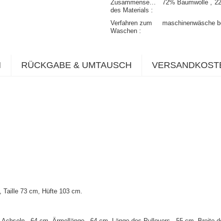
Zusammensetzung
72% Baumwolle
2
des Materials
Verfahren zum
maschinenwäsche b
Waschen
N
RÜCKGABE & UMTAUSCH
VERSANDKOST
Taille 73 cm, Hüfte 103 cm.
 Achseln - 64 cm, Ärmellänge - 64 cm, Länge des Pullovers - 55 cm, Breite d