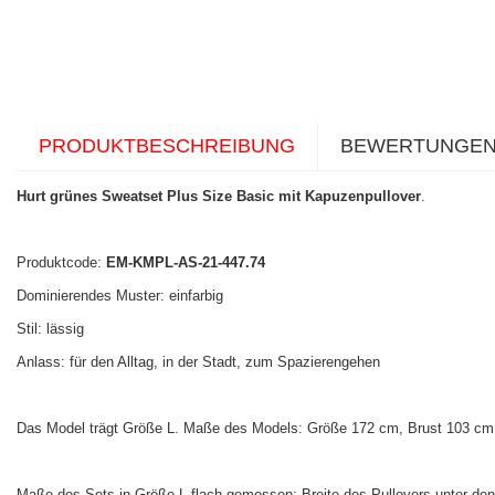
PRODUKTBESCHREIBUNG
BEWERTUNGE
Hurt grünes Sweatset Plus Size Basic mit Kapuzenpullover
.
Produktcode:
EM-KMPL-AS-21-447.74
Dominierendes Muster: einfarbig
Stil: lässig
Anlass: für den Alltag, in der Stadt, zum Spazierengehen
Das Model trägt Größe L. Maße des Models: Größe 172 cm, Brust 103 cm, 
Maße des Sets in Größe L flach gemessen: Breite des Pullovers unter den