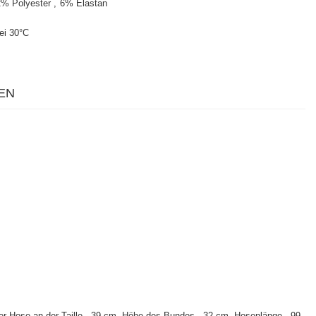
2% Polyester
6% Elastan
ei 30°C
EN
er Hose an der Taille - 39 cm, Höhe des Bundes - 32 cm, Hosenlänge - 99