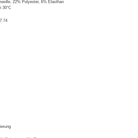
olle, 22% Polyester, 6% Elasthan
i 30°C
7.74
lierung