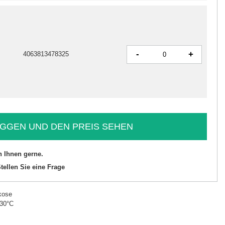
-
+
4063813478325
GGEN UND DEN PREIS SEHEN
n Ihnen gerne.
tellen Sie eine Frage
kose
 30°C