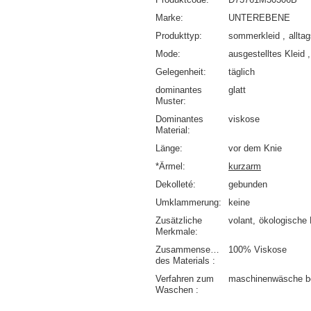
Marke
UNTEREBENE
Produkttyp
sommerkleid
allta
Mode
ausgestelltes Kleid
Gelegenheit
täglich
dominantes
glatt
Muster
Dominantes
viskose
Material
Länge
vor dem Knie
*Ärmel
kurzarm
Dekolleté
gebunden
Umklammerung
keine
Zusätzliche
volant
ökologische 
Merkmale
Zusammensetzung
100% Viskose
des Materials
Verfahren zum
maschinenwäsche b
Waschen