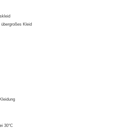
gskleid
übergroßes Kleid
Kleidung
ei 30°C