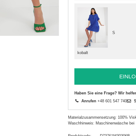
S
kobalt
EINLO
Haben Sie eine Frage? Wir helfe
Anrufen
+48 601 547 740
S
Materialzusammensetzung: 100% Vis
Waschhinweis: Maschinenwäsche bei
Produktcode
D73761M30306B