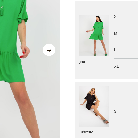
S
M
L
grün
XL
S
schwarz