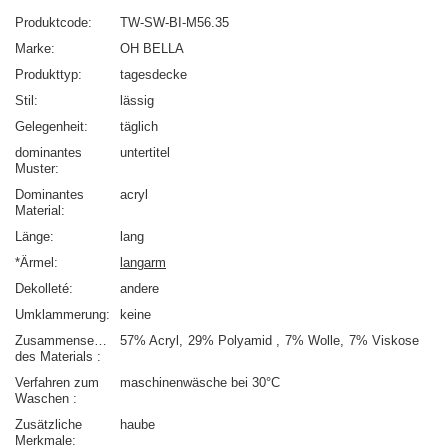
Produktcode
TW-SW-BI-M56.35
Marke
OH BELLA
Produkttyp
tagesdecke
Stil
lässig
Gelegenheit
täglich
dominantes
untertitel
Muster
Dominantes
acryl
Material
Länge
lang
*Ärmel
langarm
Dekolleté
andere
Umklammerung
keine
Zusammensetzung
57% Acryl
29% Polyamid
7% Wolle
7% Viskose
des Materials
Verfahren zum
maschinenwäsche bei 30°C
Waschen
Zusätzliche
haube
Merkmale