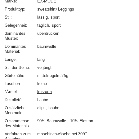
Marke
EX-MODE
Produkttyp
sweatshirt+Leggings
Stil
lässig
sport
Gelegenheit
täglich
sport
dominantes
überdrucken
Muster
Dominantes
baumwolle
Material
Länge
lang
Stil der Beine
verjüngt
Gürtelhöhe
mittel/regelmäßig
Taschen
keine
*Ärmel
kurzarm
Dekolleté
haube
Zusätzliche
clips
haube
Merkmale
Zusammensetzung
90% Baumwolle
10% Elastan
des Materials
Verfahren zum
maschinenwäsche bei 30°C
Waschen