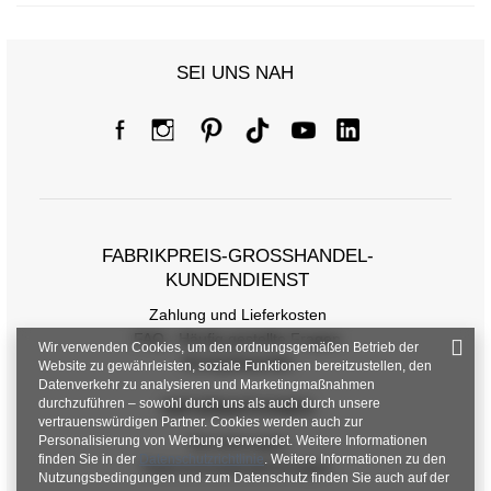
SEI UNS NAH
FABRIKPREIS-GROSSHANDEL-K
UNDENDIENST
Zahlung und Lieferkosten
FAQ - Häufig gestellte Fragen
Wir verwenden Cookies, um den ordnungsgemäßen Betrieb der
Rückgabepolitik
Website zu gewährleisten, soziale Funktionen bereitzustellen, den
Datenverkehr zu analysieren und Marketingmaßnahmen
durchzuführen – sowohl durch uns als auch durch unsere
INFORMATIONEN
vertrauenswürdigen Partner. Cookies werden auch zur
Personalisierung von Werbung verwendet. Weitere Informationen
Verordnungen
finden Sie in der
Datenschutzrichtlinie
. Weitere Informationen zu den
Datenschutzbestimmungen
Nutzungsbedingungen und zum Datenschutz finden Sie auch auf der