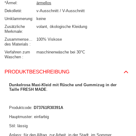
*Ärmel
ärmellos
Dekolleté
v-Ausschnitt / V-Ausschnitt
Umklammerung
keine
Zusätzliche
volant
ökologische Kleidung
Merkmale
Zusammensetzung
100% Viskose
des Materials
Verfahren zum
maschinenwäsche bei 30°C
Waschen
PRODUKTBESCHREIBUNG
Dunkelrosa Maxi-Kleid mit Rüsche und Gummizug in der
Taille FRESH MADE
.
Produktcode:
D73761R30391A
Hauptmuster: einfarbig
Stil: lässig
Anlass: für den Alltag, zur Arbeit, in der Stadt, im Sommer