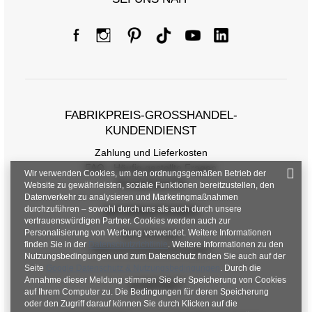
FABRIKPREIS-GROSSHANDEL-K
UNDENDIENST
Zahlung und Lieferkosten
FAQ - Häufig gestellte Fragen
Wir verwenden Cookies, um den ordnungsgemäßen Betrieb der
Rückgabepolitik
Website zu gewährleisten, soziale Funktionen bereitzustellen, den
Datenverkehr zu analysieren und Marketingmaßnahmen
durchzuführen – sowohl durch uns als auch durch unsere
INFORMATIONEN
vertrauenswürdigen Partner. Cookies werden auch zur
Personalisierung von Werbung verwendet. Weitere Informationen
Verordnungen
finden Sie in der
Datenschutzrichtlinie
. Weitere Informationen zu den
Datenschutzbestimmungen
Nutzungsbedingungen und zum Datenschutz finden Sie auch auf der
Seite
Google Datenschutz & Nutzungsbedingungen
. Durch die
Annahme dieser Meldung stimmen Sie der Speicherung von Cookies
KONTAKT
auf Ihrem Computer zu. Die Bedingungen für deren Speicherung
oder den Zugriff darauf können Sie durch Klicken auf die