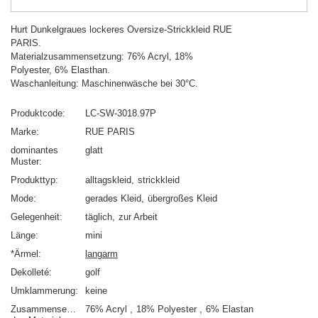
Hurt Dunkelgraues lockeres Oversize-Strickkleid RUE
PARIS.
Materialzusammensetzung: 76% Acryl, 18%
Polyester, 6% Elasthan.
Waschanleitung: Maschinenwäsche bei 30°C.
Produktcode
LC-SW-3018.97P
Marke
RUE PARIS
dominantes
glatt
Muster
Produkttyp
alltagskleid
strickkleid
Mode
gerades Kleid
übergroßes Kleid
Gelegenheit
täglich
zur Arbeit
Länge
mini
*Ärmel
langarm
Dekolleté
golf
Umklammerung
keine
Zusammensetzung
76% Acryl
18% Polyester
6% Elastan