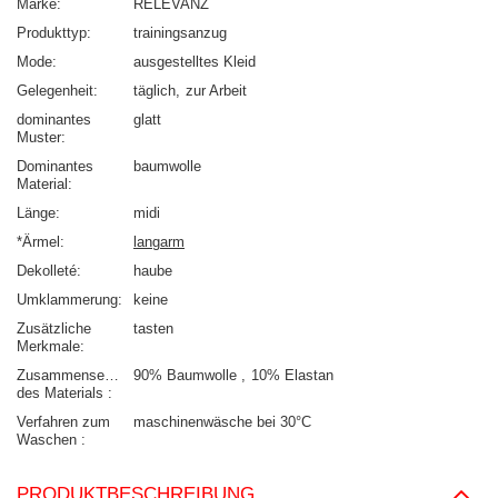
Marke
RELEVANZ
Produkttyp
trainingsanzug
Mode
ausgestelltes Kleid
Gelegenheit
täglich
zur Arbeit
dominantes
glatt
Muster
Dominantes
baumwolle
Material
Länge
midi
*Ärmel
langarm
Dekolleté
haube
Umklammerung
keine
Zusätzliche
tasten
Merkmale
Zusammensetzung
90% Baumwolle
10% Elastan
des Materials
Verfahren zum
maschinenwäsche bei 30°C
Waschen
PRODUKTBESCHREIBUNG