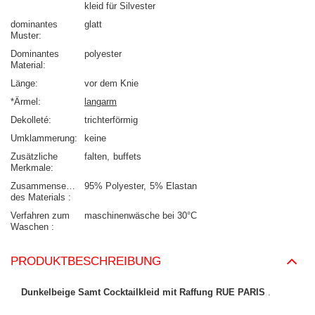
kleid für Silvester
dominantes
glatt
Muster
Dominantes
polyester
Material
Länge
vor dem Knie
*Ärmel
langarm
Dekolleté
trichterförmig
Umklammerung
keine
Zusätzliche
falten
buffets
Merkmale
Zusammensetzung
95% Polyester
5% Elastan
des Materials
Verfahren zum
maschinenwäsche bei 30°C
Waschen
PRODUKTBESCHREIBUNG
Dunkelbeige Samt Cocktailkleid mit Raffung RUE PARIS
.