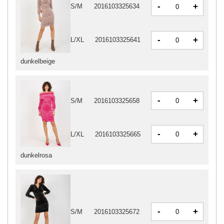
-
+
S/M
2016103325634
-
+
L/XL
2016103325641
dunkelbeige
-
+
S/M
2016103325658
-
+
L/XL
2016103325665
dunkelrosa
-
+
S/M
2016103325672