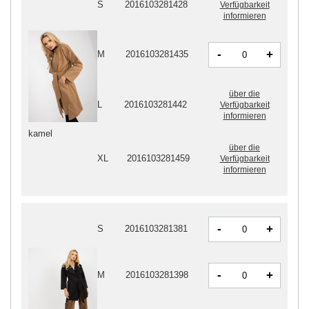
S
2016103281428
Verfügbarkeit
informieren
-
+
M
2016103281435
über die
L
2016103281442
Verfügbarkeit
informieren
kamel
über die
XL
2016103281459
Verfügbarkeit
informieren
-
+
S
2016103281381
-
+
M
2016103281398