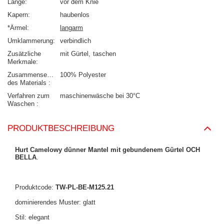
Länge
vor dem Knie
Kapern
haubenlos
*Ärmel
langarm
Umklammerung
verbindlich
Zusätzliche
mit Gürtel
taschen
Merkmale
Zusammensetzung
100% Polyester
des Materials
Verfahren zum
maschinenwäsche bei 30°C
Waschen
PRODUKTBESCHREIBUNG
Hurt Camelowy dünner Mantel mit gebundenem Gürtel OCH
BELLA
.
Produktcode:
TW-PL-BE-M125.21
dominierendes Muster: glatt
Stil: elegant