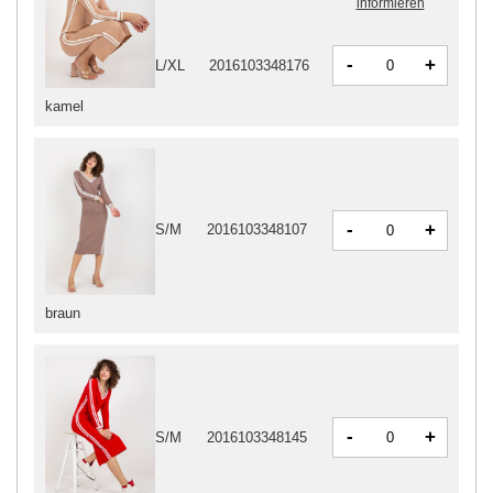
informieren
-
+
L/XL
2016103348176
kamel
-
+
S/M
2016103348107
braun
-
+
S/M
2016103348145