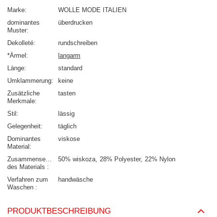
Marke
WOLLE MODE ITALIEN
dominantes
überdrucken
Muster
Dekolleté
rundschreiben
*Ärmel
langarm
Länge
standard
Umklammerung
keine
Zusätzliche
tasten
Merkmale
Stil
lässig
Gelegenheit
täglich
Dominantes
viskose
Material
Zusammensetzung
50% wiskoza
28% Polyester
22% Nylon
des Materials
Verfahren zum
handwäsche
Waschen
PRODUKTBESCHREIBUNG