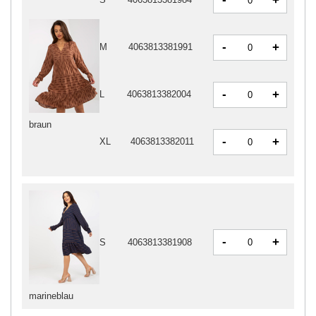
+
-
+
M
4063813381991
-
+
L
4063813382004
braun
-
+
XL
4063813382011
-
+
S
4063813381908
marineblau