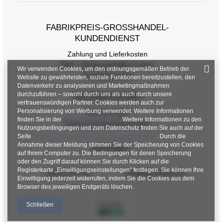
FABRIKPREIS-GROSSHANDEL-K
UNDENDIENST
Zahlung und Lieferkosten
FAQ - Häufig gestellte Fragen
Wir verwenden Cookies, um den ordnungsgemäßen Betrieb der
Rückgabepolitik
Website zu gewährleisten, soziale Funktionen bereitzustellen, den
Datenverkehr zu analysieren und Marketingmaßnahmen
durchzuführen – sowohl durch uns als auch durch unsere
INFORMATIONEN
vertrauenswürdigen Partner. Cookies werden auch zur
Personalisierung von Werbung verwendet. Weitere Informationen
Verordnungen
finden Sie in der
Datenschutzrichtlinie
. Weitere Informationen zu den
Datenschutzbestimmungen
Nutzungsbedingungen und zum Datenschutz finden Sie auch auf der
Seite
Google Datenschutz & Nutzungsbedingungen
. Durch die
Annahme dieser Meldung stimmen Sie der Speicherung von Cookies
KONTAKT
auf Ihrem Computer zu. Die Bedingungen für deren Speicherung
oder den Zugriff darauf können Sie durch Klicken auf die
Registerkarte „Einwilligungseinstellungen" festlegen. Sie können Ihre
+48 601 547 740
hurt@factoryprice.eu
Einwilligung jederzeit widerrufen, indem Sie die Cookies aus dem
Browser des jeweiligen Endgeräts löschen.
Schließen