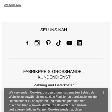
Weiterlesen
SEI UNS NAH
FABRIKPREIS-GROSSHANDEL-K
UNDENDIENST
Zahlung und Lieferkosten
FAQ - Häufig gestellte Fragen
Wir verwenden Cookies, um den ordnungsgemäßen Betrieb der
Rückgabepolitik
Website zu gewährleisten, soziale Funktionen bereitzustellen, den
Datenverkehr zu analysieren und Marketingmaßnahmen
durchzuführen – sowohl durch uns als auch durch unsere
INFORMATIONEN
vertrauenswürdigen Partner. Cookies werden auch zur