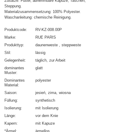
Zusätze: Futter, abnehmbare Kapuze, Taschen,
Steppung.
Materialzusammensetzung: 100% Polyester.
Waschanleitung: chemische Reinigung.
Produktcode
RV-KZ-008.00P
Marke
RUE PARIS
Produkttyp
daunenweste
steppweste
Stil
lässig
Gelegenheit
täglich
zur Arbeit
dominantes
glatt
Muster
Dominantes
polyester
Material
Saison
jesień
zima
wiosna
Füllung
synthetisch
Isolierung
mit Isolierung
Länge
vor dem Knie
Kapern
mit Kapuze
*Ärmel
ärmellos