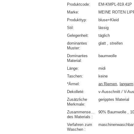
Produktcode
EM-KMPL-819.41P
Marke
MEINE ROTEN LIP
Produkttyp
bluse+Kleid
Stil
lässig
Gelegenheit
täglich
dominantes
glatt
streifen
Muster
Dominantes
baumwolle
Material
Länge
midi
Taschen
keine
*Ärmel
an Riemen
langarm
Dekolleté
v-Ausschnitt / V-Aus
Zusätzliche
geripptes Material
Merkmale
Zusammensetzung
90% Baumwolle
1
des Materials
Verfahren zum
maschinenwaschbar 
Waschen