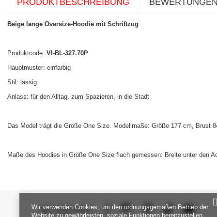
PRODUKTBESCHREIBUNG
BEWERTUNGE
Beige lange Oversize-Hoodie mit Schriftzug
.
Produktcode:
VI-BL-327.70P
Hauptmuster: einfarbig
Stil: lässig
Anlass: für den Alltag, zum Spazieren, in die Stadt
Das Model trägt die Größe One Size. Modellmaße: Größe 177 cm, Brust 84
Maße des Hoodies in Größe One Size flach gemessen: Breite unter den Ac
Wir verwenden Cookies, um den ordnungsgemäßen Betrieb der
SEI UNS NAH
Website zu gewährleisten, soziale Funktionen bereitzustellen,