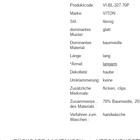
Produktcode
VI-BL-327.70P
Marke
VITON
Stil
lässig
dominantes
glatt
Muster
Dominantes
baumwolle
Material
Länge
lang
*Ärmel
langarm
Dekolleté
haube
Umklammerung
keine
Zusätzliche
flicken
clips
Merkmale
Zusammensetzung
70% Baumwolle
25
des Materials
Verfahren zum
handwäsche
Waschen