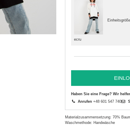
Einheitsgröß
ecru
EINLO
Haben Sie eine Frage? Wir helfe
Anrufen
+48 601 547 740
S
Materialzusammensetzung: 70% Baumw
Waschmethode: Handwäsche