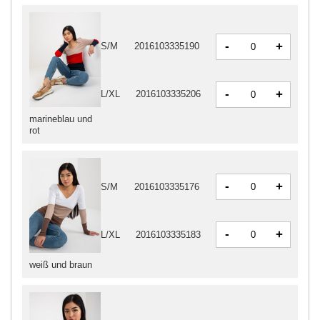
-
+
S/M
2016103335190
-
+
L/XL
2016103335206
marineblau und
rot
-
+
S/M
2016103335176
-
+
L/XL
2016103335183
weiß und braun