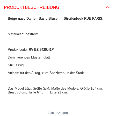
PRODUKTBESCHREIBUNG
Beige-navy Damen Basic Bluse im Streifenlook RUE PARIS
.
Materialart: gestreift
Produktcode:
RV-BZ-8429.41P
Dominierendes Muster: glatt
Stil: lässig
Anlass: für den Alltag, zum Spazieren, in der Stadt
Das Model trägt Größe S/M. Maße des Models: Größe 167 cm,
Brust 73 cm, Taille 64 cm, Hüfte 91 cm.
Maße der Bluse in Größe S/M flach gemessen: Breite unter den
Achseln - 40 cm, Ärmellänge - 57 cm, Gesamtlänge - 58 cm.
Alle anzeigen