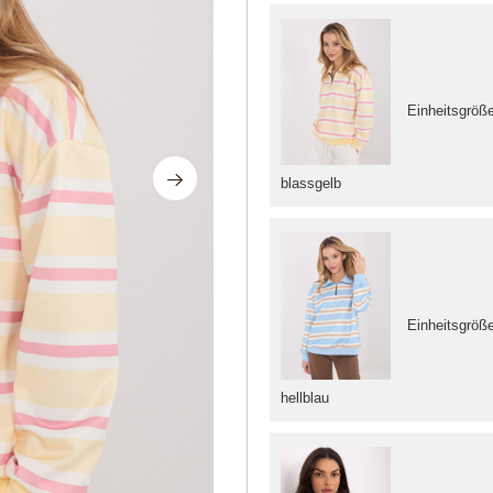
Einheitsgröß
blassgelb
Einheitsgröß
hellblau