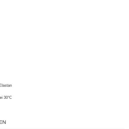
Elastan
ei 30°C
EN