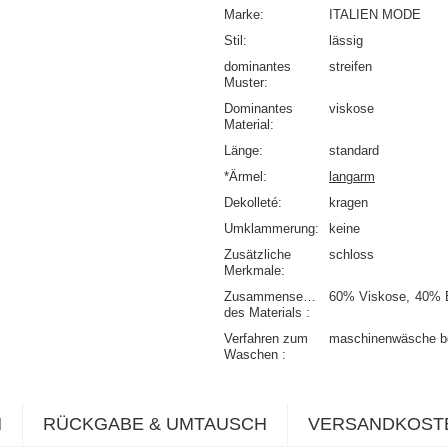
Marke
ITALIEN MODE
Stil
lässig
dominantes
streifen
Muster
Dominantes
viskose
Material
Länge
standard
*Ärmel
langarm
Dekolleté
kragen
Umklammerung
keine
Zusätzliche
schloss
Merkmale
Zusammensetzung
60% Viskose
40% 
des Materials
Verfahren zum
maschinenwäsche b
Waschen
N
RÜCKGABE & UMTAUSCH
VERSANDKOST