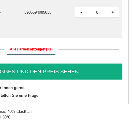
-
+
e
5906694085635
Alle Farben anzeigen (+1)
GGEN UND DEN PREIS SEHEN
n Ihnen gerne.
tellen Sie eine Frage
ose, 40% Elasthan
i 30°C