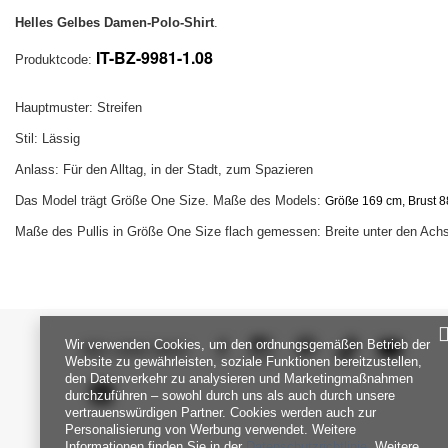
Helles Gelbes Damen-Polo-Shirt
.
IT-BZ-9981-1.08
Produktcode:
Hauptmuster: Streifen
Stil: Lässig
Anlass: Für den Alltag, in der Stadt, zum Spazieren
Das Model trägt Größe One Size. Maße des Models:
Größe 169 cm, Brust 88
Maße des Pullis in Größe One Size flach gemessen: Breite unter den Achs
Wir verwenden Cookies, um den ordnungsgemäßen Betrieb der
SEI UNS NAH
Website zu gewährleisten, soziale Funktionen bereitzustellen,
den Datenverkehr zu analysieren und Marketingmaßnahmen
durchzuführen – sowohl durch uns als auch durch unsere
vertrauenswürdigen Partner. Cookies werden auch zur
Personalisierung von Werbung verwendet. Weitere
Informationen finden Sie in der
Datenschutzrichtlinie
. Weitere