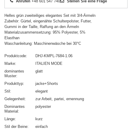
Anrufen
+48 601 547 740
Stellen Sie eine Frage
Helles grün zweiteiliges elegantes Set mit 3/4-Ärmeln
Zubehör: Gürtel, eingenähte Schulterpolster, Futter,
Gummi in der Taille, Raffung an den Ärmeln
Materialzusammensetzung: 95% Polyester, 5%
Elasthan
Waschanleitung: Maschinenwäsche bei 30°C
Produktcode
DHJ-KMPL-7684-1.06
Marke
ITALIEN MODE
dominantes
glatt
Muster
Produkttyp
jacke+Shorts
Stil
elegant
Gelegenheit
zur Arbeit
partei
ernennung
Dominantes
polyester
Material
Länge
kurz
Stil der Beine
einfach