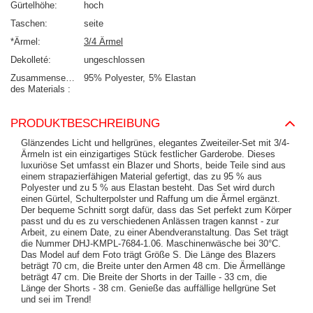
Gürtelhöhe
hoch
Taschen
seite
*Ärmel
3/4 Ärmel
Dekolleté
ungeschlossen
Zusammensetzung
95% Polyester
5% Elastan
des Materials
PRODUKTBESCHREIBUNG
Glänzendes Licht und hellgrünes, elegantes Zweiteiler-Set mit 3/4-
Ärmeln ist ein einzigartiges Stück festlicher Garderobe. Dieses
luxuriöse Set umfasst ein Blazer und Shorts, beide Teile sind aus
einem strapazierfähigen Material gefertigt, das zu 95 % aus
Polyester und zu 5 % aus Elastan besteht. Das Set wird durch
einen Gürtel, Schulterpolster und Raffung um die Ärmel ergänzt.
Der bequeme Schnitt sorgt dafür, dass das Set perfekt zum Körper
passt und du es zu verschiedenen Anlässen tragen kannst - zur
Arbeit, zu einem Date, zu einer Abendveranstaltung. Das Set trägt
die Nummer DHJ-KMPL-7684-1.06. Maschinenwäsche bei 30°C.
Das Model auf dem Foto trägt Größe S. Die Länge des Blazers
beträgt 70 cm, die Breite unter den Armen 48 cm. Die Ärmellänge
beträgt 47 cm. Die Breite der Shorts in der Taille - 33 cm, die
Länge der Shorts - 38 cm. Genieße das auffällige hellgrüne Set
und sei im Trend!