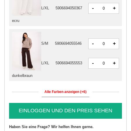
-
+
L/XL
5906694050367
ecru
-
+
S/M
5906694055546
-
+
L/XL
5906694055553
dunkelbraun
Alle Farben anzeigen (+6)
EINLOGGEN UND DEN PREIS SEHEN
Haben Sie eine Frage? Wir helfen Ihnen gerne.