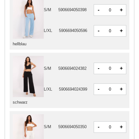
-
+
S/M
5906694050398
-
+
L/XL
5906694050596
hellblau
-
+
S/M
5906694024382
-
+
L/XL
5906694024399
schwarz
-
+
S/M
5906694050350