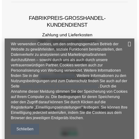
[E] Ärmellänge
50
52
FABRIKPREIS-GROSSHANDEL-K
UNDENDIENST
Zahlung und Lieferkosten
FAQ - Häufig gestellte Fragen
Wir verwenden Cookies, um den ordnungsgemäßen Betrieb der
Rückgabepolitik
Website zu gewährleisten, soziale Funktionen bereitzustellen, den
Datenverkehr zu analysieren und Marketingmaßnahmen
durchzuführen – sowohl durch uns als auch durch unsere
INFORMATIONEN
vertrauenswürdigen Partner. Cookies werden auch zur
Personalisierung von Werbung verwendet. Weitere Informationen
Verordnungen
finden Sie in der
Datenschutzrichtlinie
. Weitere Informationen zu den
Datenschutzbestimmungen
Nutzungsbedingungen und zum Datenschutz finden Sie auch auf der
Seite
Google Datenschutz & Nutzungsbedingungen
. Durch die
Annahme dieser Meldung stimmen Sie der Speicherung von Cookies
KONTAKT
auf Ihrem Computer zu. Die Bedingungen für deren Speicherung
oder den Zugriff darauf können Sie durch Klicken auf die
Registerkarte „Einwilligungseinstellungen" festlegen. Sie können Ihre
+48 601 547 740
hurt@factoryprice.eu
Einwilligung jederzeit widerrufen, indem Sie die Cookies aus dem
Browser des jeweiligen Endgeräts löschen.
Schließen