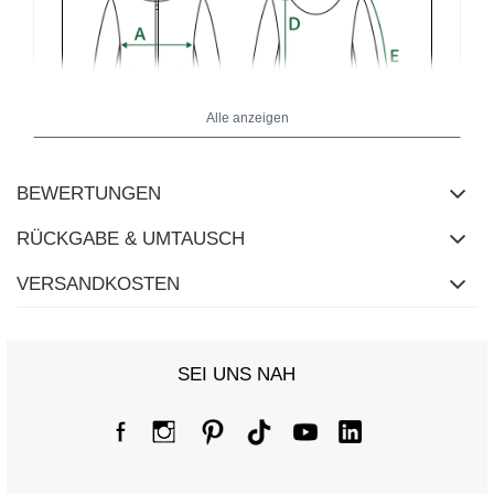
Alle anzeigen
BEWERTUNGEN
RÜCKGABE & UMTAUSCH
Größentabelle
VERSANDKOSTEN
Maße flach gemessen (+/- 1cm)
Größe
S/M
L/XL
SEI UNS NAH
[A] Brustumfang
118
122
[C] Hüftumfang
82
82
[D] Gesamtlänge
78
81