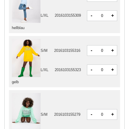
-
+
L/XL
2016103155309
hellblau
-
+
S/M
2016103155316
-
+
L/XL
2016103155323
gelb
-
+
S/M
2016103155279