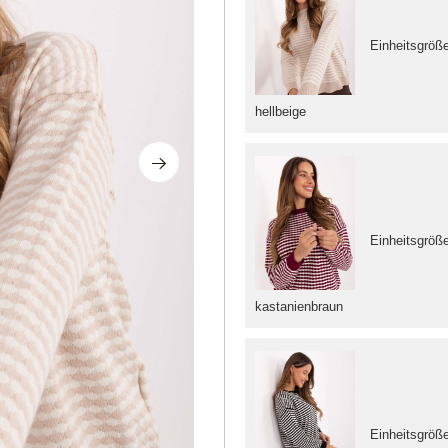
Einheitsgröß
hellbeige
Einheitsgröß
kastanienbraun
Einheitsgröß