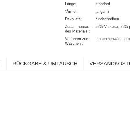
Länge
standard
*Ärmel
langarm
Dekolleté
rundschreiben
Zusammensetzung
52% Viskose
28% 
des Materials
Verfahren zum
maschinenwäsche b
Waschen
N
RÜCKGABE & UMTAUSCH
VERSANDKOST