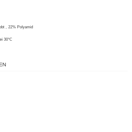
pbt
22% Polyamid
ei 30°C
EN