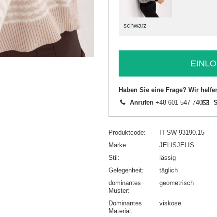
schwarz
EINLO
Haben Sie eine Frage? Wir helfe
Anrufen
+48 601 547 740
S
Produktcode
IT-SW-93190.15
Marke
JELISJELIS
Stil
lässig
Gelegenheit
täglich
dominantes
geometrisch
Muster
Dominantes
viskose
Material