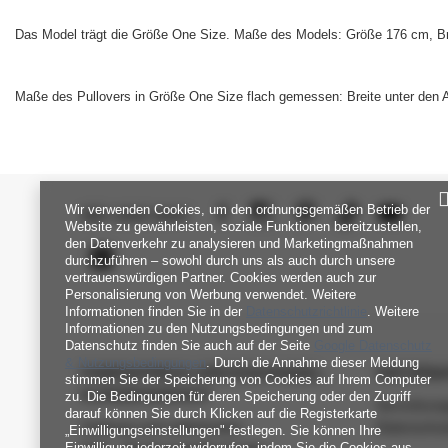
Das Model trägt die Größe One Size. Maße des Models:
Größe 176 cm, Br
Maße des Pullovers in Größe One Size flach gemessen: Breite unter den A
Wir verwenden Cookies, um den ordnungsgemäßen Betrieb der
SEI UNS NAH
Website zu gewährleisten, soziale Funktionen bereitzustellen,
den Datenverkehr zu analysieren und Marketingmaßnahmen
durchzuführen – sowohl durch uns als auch durch unsere
vertrauenswürdigen Partner. Cookies werden auch zur
Personalisierung von Werbung verwendet. Weitere
Informationen finden Sie in der
Datenschutzrichtlinie
. Weitere
Informationen zu den Nutzungsbedingungen und zum
Datenschutz finden Sie auch auf der Seite
Google Datenschutz
& Nutzungsbedingungen
. Durch die Annahme dieser Meldung
FABRIKPREIS-GROSSHANDEL-K
INFORM
stimmen Sie der Speicherung von Cookies auf Ihrem Computer
UNDENDIENST
zu. Die Bedingungen für deren Speicherung oder den Zugriff
Verordnun
darauf können Sie durch Klicken auf die Registerkarte
Zahlung und Lieferkosten
Datenschu
„Einwilligungseinstellungen" festlegen. Sie können Ihre
Einwilligung jederzeit widerrufen, indem Sie die Cookies aus