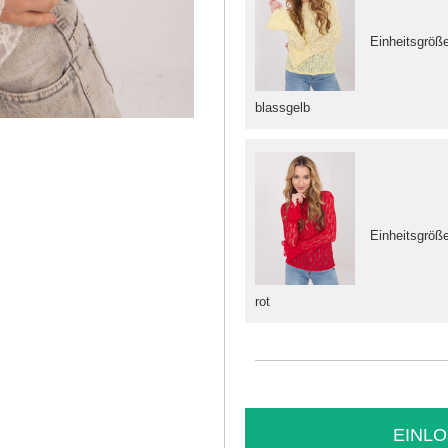
Einheitsgröß
blassgelb
Einheitsgröß
rot
EINLO