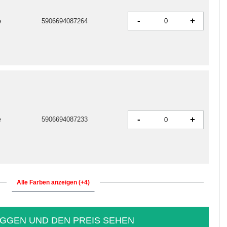
-
+
e
5906694087264
-
+
e
5906694087233
Alle Farben anzeigen (+4)
GGEN UND DEN PREIS SEHEN