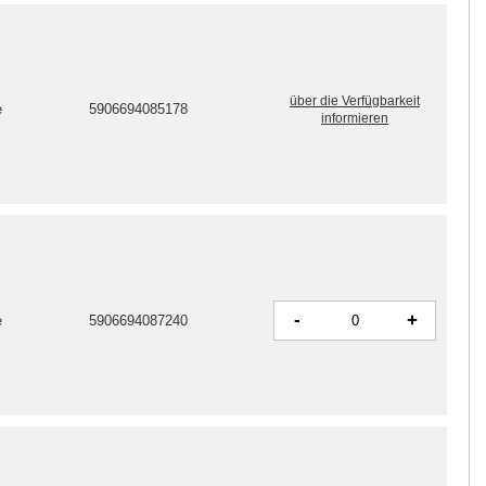
über die Verfügbarkeit
e
5906694085178
informieren
-
+
e
5906694087240