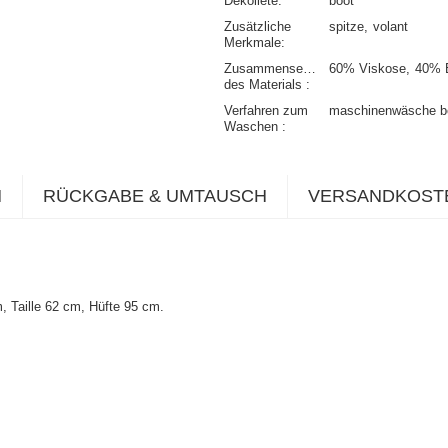
Dekolleté
boot
Zusätzliche
spitze
volant
Merkmale
Zusammensetzung
60% Viskose
40% 
des Materials
Verfahren zum
maschinenwäsche b
Waschen
N
RÜCKGABE & UMTAUSCH
VERSANDKOST
, Taille 62 cm, Hüfte 95 cm
.