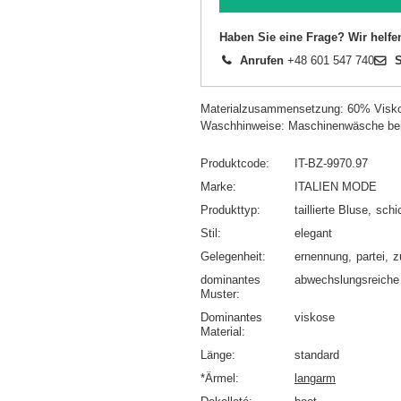
Haben Sie eine Frage? Wir helfe
Anrufen
+48 601 547 740
S
Materialzusammensetzung: 60% Visk
Waschhinweise: Maschinenwäsche be
Produktcode
IT-BZ-9970.97
Marke
ITALIEN MODE
Produkttyp
taillierte Bluse
schi
Stil
elegant
Gelegenheit
ernennung
partei
z
dominantes
abwechslungsreiche 
Muster
Dominantes
viskose
Material
Länge
standard
*Ärmel
langarm