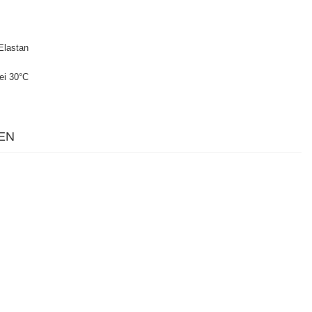
Elastan
ei 30°C
EN