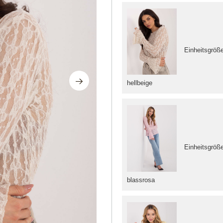
Einheitsgröß
hellbeige
Einheitsgröß
blassrosa