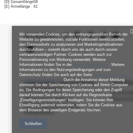
[D] Gesamtlänge
58
[E] Ärmellänge
61
Wir verwenden Cookies, um den ordnungsgemäßen Betrieb der
SEI UNS NAH
Website zu gewährleisten, soziale Funktionen bereitzustellen,
den Datenverkehr zu analysieren und Marketingmaßnahmen
durchzuführen – sowohl durch uns als auch durch unsere
vertrauenswürdigen Partner. Cookies werden auch zur
Personalisierung von Werbung verwendet. Weitere
Informationen finden Sie in der
Datenschutzrichtlinie
. Weitere
Informationen zu den Nutzungsbedingungen und zum
Datenschutz finden Sie auch auf der Seite
Google Datenschutz
& Nutzungsbedingungen
. Durch die Annahme dieser Meldung
FABRIKPREIS-GROSSHANDEL-K
INFORM
stimmen Sie der Speicherung von Cookies auf Ihrem Computer
UNDENDIENST
zu. Die Bedingungen für deren Speicherung oder den Zugriff
Verordnun
darauf können Sie durch Klicken auf die Registerkarte
Zahlung und Lieferkosten
Datenschu
„Einwilligungseinstellungen" festlegen. Sie können Ihre
Einwilligung jederzeit widerrufen, indem Sie die Cookies aus
FAQ - Häufig gestellte Fragen
dem Browser des jeweiligen Endgeräts löschen.
Rückgabepolitik
Schließen