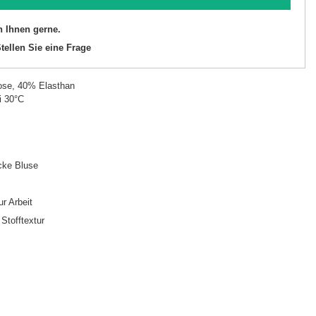
n Ihnen gerne.
tellen Sie eine Frage
ose, 40% Elasthan
i 30°C
cke Bluse
ur Arbeit
Stofftextur