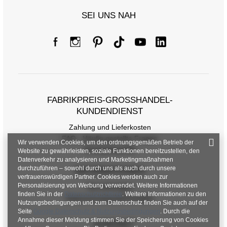
SEI UNS NAH
FABRIKPREIS-GROSSHANDEL-K
UNDENDIENST
Zahlung und Lieferkosten
FAQ - Häufig gestellte Fragen
Wir verwenden Cookies, um den ordnungsgemäßen Betrieb der
Rückgabepolitik
Website zu gewährleisten, soziale Funktionen bereitzustellen, den
Datenverkehr zu analysieren und Marketingmaßnahmen
durchzuführen – sowohl durch uns als auch durch unsere
INFORMATIONEN
vertrauenswürdigen Partner. Cookies werden auch zur
Personalisierung von Werbung verwendet. Weitere Informationen
Verordnungen
finden Sie in der
Datenschutzrichtlinie
. Weitere Informationen zu den
Datenschutzbestimmungen
Nutzungsbedingungen und zum Datenschutz finden Sie auch auf der
Seite
Google Datenschutz & Nutzungsbedingungen
. Durch die
Annahme dieser Meldung stimmen Sie der Speicherung von Cookies
KONTAKT