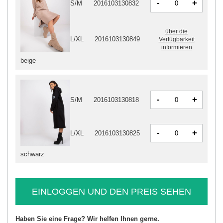
-
+
S/M
2016103130832
über die
L/XL
2016103130849
Verfügbarkeit
informieren
beige
-
+
S/M
2016103130818
-
+
L/XL
2016103130825
schwarz
EINLOGGEN UND DEN PREIS SEHEN
Haben Sie eine Frage? Wir helfen Ihnen gerne.