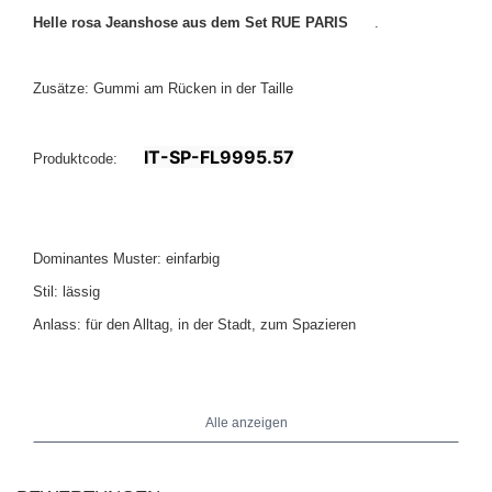
Helle rosa Jeanshose aus dem Set RUE PARIS
.
Zusätze: Gummi am Rücken in der Taille
IT-SP-FL9995.57
Produktcode:
Dominantes Muster: einfarbig
Stil: lässig
Anlass: für den Alltag, in der Stadt, zum Spazieren
Das Model trägt Größe One Size. Maße des Models:
Höhe 169 cm,
.
Brust 88 cm, Taille 68 cm, Hüfte 89 cm
Alle anzeigen