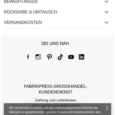
BEWERTUNGEN
RÜCKGABE & UMTAUSCH
VERSANDKOSTEN
SEI UNS NAH
Größentabelle
FABRIKPREIS-GROSSHANDEL-K
UNDENDIENST
Maße flach gemessen (+/- 1cm)
Zahlung und Lieferkosten
Größe
one size
FAQ - Häufig gestellte Fragen
Wir verwenden Cookies, um den ordnungsgemäßen Betrieb der
Rückgabepolitik
Website zu gewährleisten, soziale Funktionen bereitzustellen, den
[F] Taillenumfang
78