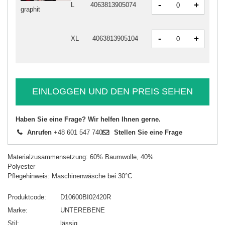
-
+
L
4063813905074
graphit
-
+
XL
4063813905104
EINLOGGEN UND DEN PREIS SEHEN
Haben Sie eine Frage? Wir helfen Ihnen gerne.
Anrufen
+48 601 547 740
Stellen Sie eine Frage
Materialzusammensetzung: 60% Baumwolle, 40%
Polyester
Pflegehinweis: Maschinenwäsche bei 30°C
Produktcode
D10600BI02420R
Marke
UNTEREBENE
Stil
lässig