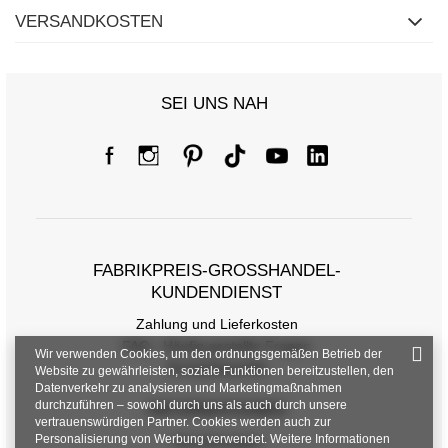
VERSANDKOSTEN
SEI UNS NAH
FABRIKPREIS-GROSSHANDEL-K
UNDENDIENST
Zahlung und Lieferkosten
FAQ - Häufig gestellte Fragen
Wir verwenden Cookies, um den ordnungsgemäßen Betrieb der
Rückgabepolitik
Website zu gewährleisten, soziale Funktionen bereitzustellen, den
Datenverkehr zu analysieren und Marketingmaßnahmen
durchzuführen – sowohl durch uns als auch durch unsere
INFORMATIONEN
vertrauenswürdigen Partner. Cookies werden auch zur
Personalisierung von Werbung verwendet. Weitere Informationen
Verordnungen