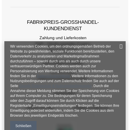
Größentabelle
Maße flach gemessen (+/- 1 cm)
FABRIKPREIS-GROSSHANDEL-K
UNDENDIENST
Größe
one size
Zahlung und Lieferkosten
[A] Brustumfang
134
FAQ - Häufig gestellte Fragen
Wir verwenden Cookies, um den ordnungsgemäßen Betrieb der
Rückgabepolitik
Website zu gewährleisten, soziale Funktionen bereitzustellen, den
[C] Hüftumfang
134
Datenverkehr zu analysieren und Marketingmaßnahmen
durchzuführen – sowohl durch uns als auch durch unsere
INFORMATIONEN
[D] Gesamtlänge
60
vertrauenswürdigen Partner. Cookies werden auch zur
Personalisierung von Werbung verwendet. Weitere Informationen
Verordnungen
[E] Ärmellänge
68
finden Sie in der
Datenschutzrichtlinie
. Weitere Informationen zu den
Datenschutzbestimmungen
Nutzungsbedingungen und zum Datenschutz finden Sie auch auf der
Seite
Google Datenschutz & Nutzungsbedingungen
. Durch die
Annahme dieser Meldung stimmen Sie der Speicherung von Cookies
KONTAKT
auf Ihrem Computer zu. Die Bedingungen für deren Speicherung
oder den Zugriff darauf können Sie durch Klicken auf die
Registerkarte „Einwilligungseinstellungen" festlegen. Sie können Ihre
+48 601 547 740
hurt@factoryprice.eu
Einwilligung jederzeit widerrufen, indem Sie die Cookies aus dem
Browser des jeweiligen Endgeräts löschen.
Schließen