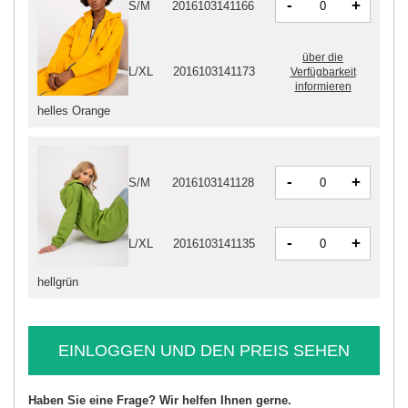
-
+
S/M
2016103141166
über die
L/XL
2016103141173
Verfügbarkeit
informieren
helles Orange
-
+
S/M
2016103141128
-
+
L/XL
2016103141135
hellgrün
EINLOGGEN UND DEN PREIS SEHEN
Haben Sie eine Frage? Wir helfen Ihnen gerne.