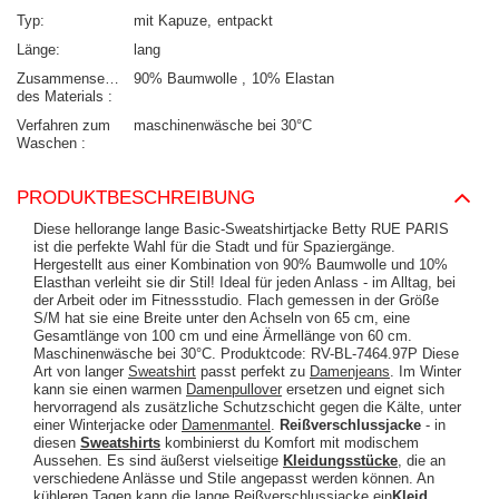
Typ
mit Kapuze
entpackt
Länge
lang
Zusammensetzung
90% Baumwolle
10% Elastan
des Materials
Verfahren zum
maschinenwäsche bei 30°C
Waschen
PRODUKTBESCHREIBUNG
Diese hellorange lange Basic-Sweatshirtjacke Betty RUE PARIS
ist die perfekte Wahl für die Stadt und für Spaziergänge.
Hergestellt aus einer Kombination von 90% Baumwolle und 10%
Elasthan verleiht sie dir Stil! Ideal für jeden Anlass - im Alltag, bei
der Arbeit oder im Fitnessstudio. Flach gemessen in der Größe
S/M hat sie eine Breite unter den Achseln von 65 cm, eine
Gesamtlänge von 100 cm und eine Ärmellänge von 60 cm.
Maschinenwäsche bei 30°C. Produktcode: RV-BL-7464.97P Diese
Art von langer
Sweatshirt
passt perfekt zu
Damenjeans
. Im Winter
kann sie einen warmen
Damenpullover
ersetzen und eignet sich
hervorragend als zusätzliche Schutzschicht gegen die Kälte, unter
einer Winterjacke oder
Damenmantel
.
Reißverschlussjacke
- in
diesen
Sweatshirts
kombinierst du Komfort mit modischem
Aussehen. Es sind äußerst vielseitige
Kleidungsstücke
, die an
verschiedene Anlässe und Stile angepasst werden können. An
kühleren Tagen kann die lange Reißverschlussjacke ein
Kleid