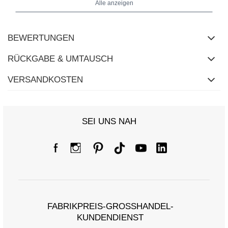
Alle anzeigen
BEWERTUNGEN
RÜCKGABE & UMTAUSCH
VERSANDKOSTEN
SEI UNS NAH
Größentabelle
Maße flach gemessen (+/- 1 cm)
FABRIKPREIS-GROSSHANDEL-K
Größe
one size
UNDENDIENST
[A] Brustumfang
116