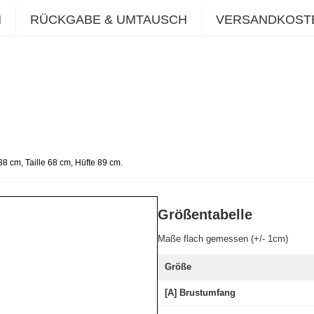
N
RÜCKGABE & UMTAUSCH
VERSANDKOST
.
8 cm, Taille 68 cm, Hüfte 89 cm
Größentabelle
Maße flach gemessen (+/- 1cm)
Größe
[A] Brustumfang