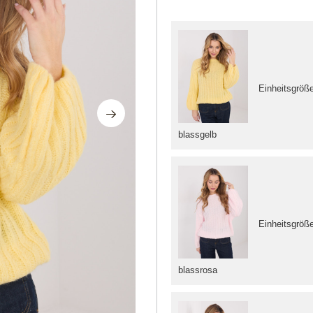
Einheitsgröß
blassgelb
Einheitsgröß
blassrosa