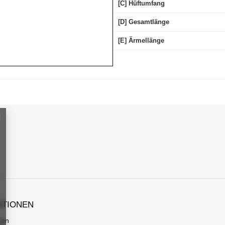
[C] Hüftumfang
[D] Gesamtlänge
[E] Ärmellänge
ATIONEN
gen