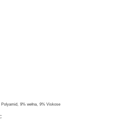
 Polyamid
9% wełna
9% Viskose
C