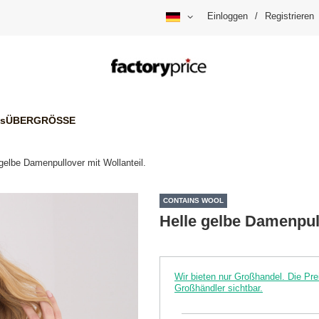
Einloggen
/
Registrieren
is
ÜBERGRÖSSE
 gelbe Damenpullover mit Wollanteil.
CONTAINS WOOL
Helle gelbe Damenpull
Wir bieten nur Großhandel. Die P
Großhändler sichtbar.