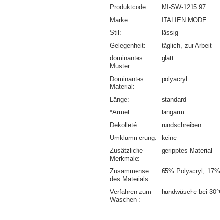
Produktcode
MI-SW-1215.97
Marke
ITALIEN MODE
Stil
lässig
Gelegenheit
täglich
zur Arbeit
dominantes
glatt
Muster
Dominantes
polyacryl
Material
Länge
standard
*Ärmel
langarm
Dekolleté
rundschreiben
Umklammerung
keine
Zusätzliche
geripptes Material
Merkmale
Zusammensetzung
65% Polyacryl
17%
des Materials
Verfahren zum
handwäsche bei 30°
Waschen