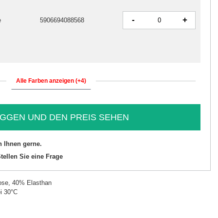
-
+
e
5906694088568
Alle Farben anzeigen (+4)
GGEN UND DEN PREIS SEHEN
n Ihnen gerne.
tellen Sie eine Frage
ose, 40% Elasthan
i 30°C