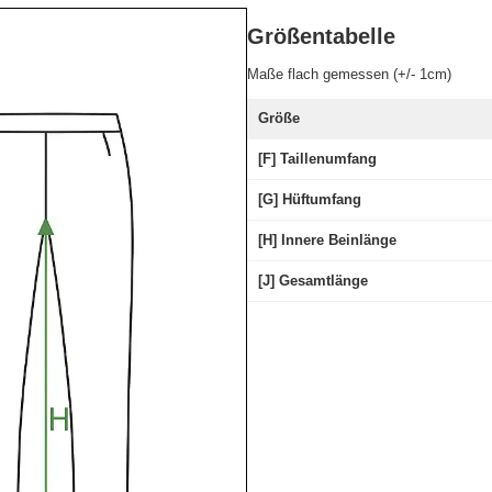
Größentabelle
Maße flach gemessen (+/- 1cm)
Größe
[F] Taillenumfang
[G] Hüftumfang
[H] Innere Beinlänge
[J] Gesamtlänge