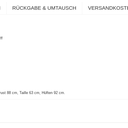
N
RÜCKGABE & UMTAUSCH
VERSANDKOST
ff
ust 88 cm, Taille 63 cm, Hüften 92 cm
.