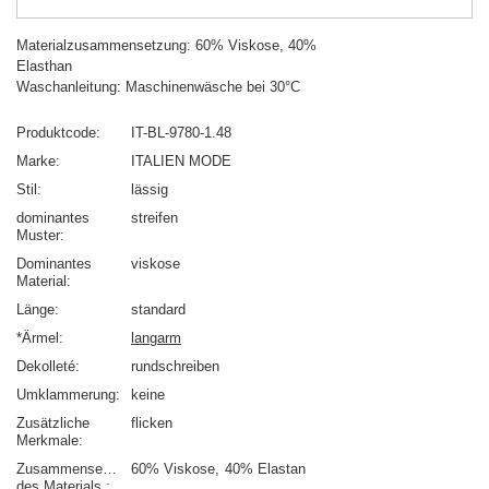
Materialzusammensetzung: 60% Viskose, 40%
Elasthan
Waschanleitung: Maschinenwäsche bei 30°C
Produktcode
IT-BL-9780-1.48
Marke
ITALIEN MODE
Stil
lässig
dominantes
streifen
Muster
Dominantes
viskose
Material
Länge
standard
*Ärmel
langarm
Dekolleté
rundschreiben
Umklammerung
keine
Zusätzliche
flicken
Merkmale
Zusammensetzung
60% Viskose
40% Elastan
des Materials