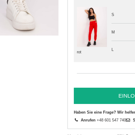
S
M
L
rot
EINLO
Haben Sie eine Frage? Wir helfe
Anrufen
+48 601 547 740
S