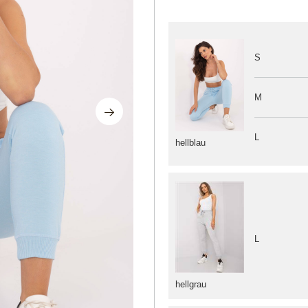
S
M
L
hellblau
L
hellgrau