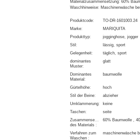
Materialzusammensetzung: 60% Baum
Waschhinweise: Maschinenwäsche be
Produktcode
TO-DR-1601003.24
Marke
MARIQUITA
Produkttyp
jogginghose
jogger
Stil
lässig
sport
Gelegenheit
täglich
sport
dominantes
glatt
Muster
Dominantes
baumwolle
Material
Gürtelhöhe
hoch
Stil der Beine
abzieher
Umklammerung
keine
Taschen
seite
Zusammensetzung
60% Baumwolle
4
des Materials
Verfahren zum
maschinenwäsche b
Waschen