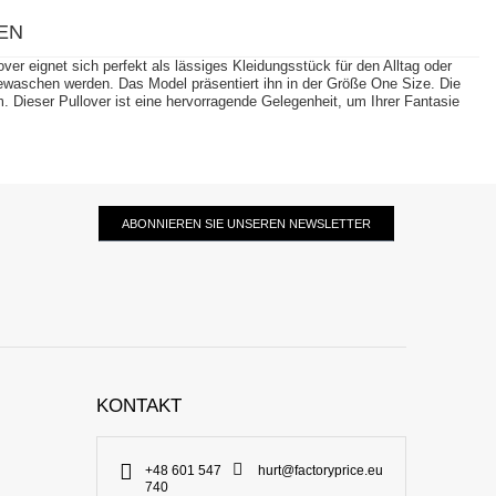
EN
r eignet sich perfekt als lässiges Kleidungsstück für den Alltag oder
 gewaschen werden. Das Model präsentiert ihn in der Größe One Size. Die
 Dieser Pullover ist eine hervorragende Gelegenheit, um Ihrer Fantasie
ABONNIEREN SIE UNSEREN NEWSLETTER
KONTAKT
+48 601 547
hurt@factoryprice.eu
740