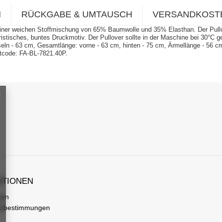
N
RÜCKGABE & UMTAUSCH
VERSANDKOST
iner weichen Stoffmischung von 65% Baumwolle und 35% Elasthan. Der Pullove
ristisches, buntes Druckmotiv. Der Pullover sollte in der Maschine bei 30°C
ln - 63 cm, Gesamtlänge: vorne - 63 cm, hinten - 75 cm, Ärmellänge - 56 cm.
uktcode: FA-BL-7821.40P.
ATIONEN
gen
tzbestimmungen