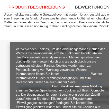
PRODUKTBESCHREIBUNG
BEWERTUNGE
Dieser hellblau-rosafarbene Sweatpullover mit buntem Druck besteht aus e
zum Tragen in der Stadt. Dieses positiv stimmende Outfit hat ein charakte
Maße des Sweatshirts in One Size, flach gemessen: Breite unter den Achse
freien Lauf zu lassen und mutig in Ihren Lieblingsfarben zu kleiden. Prod
Wir verwenden Cookies, um den ordnungsgemäßen Betrieb der
SEI UNS NAH
Website zu gewährleisten, soziale Funktionen bereitzustellen,
den Datenverkehr zu analysieren und Marketingmaßnahmen
durchzuführen – sowohl durch uns als auch durch unsere
vertrauenswürdigen Partner. Cookies werden auch zur
Personalisierung von Werbung verwendet. Weitere
Informationen finden Sie in der
Datenschutzrichtlinie
. Weitere
Informationen zu den Nutzungsbedingungen und zum
Datenschutz finden Sie auch auf der Seite
Google Datenschutz
& Nutzungsbedingungen
. Durch die Annahme dieser Meldung
FABRIKPREIS-GROSSHANDEL-K
INFORM
stimmen Sie der Speicherung von Cookies auf Ihrem Computer
UNDENDIENST
zu. Die Bedingungen für deren Speicherung oder den Zugriff
Verordnun
darauf können Sie durch Klicken auf die Registerkarte
Zahlung und Lieferkosten
Datenschu
„Einwilligungseinstellungen" festlegen. Sie können Ihre
Einwilligung jederzeit widerrufen, indem Sie die Cookies aus
FAQ - Häufig gestellte Fragen