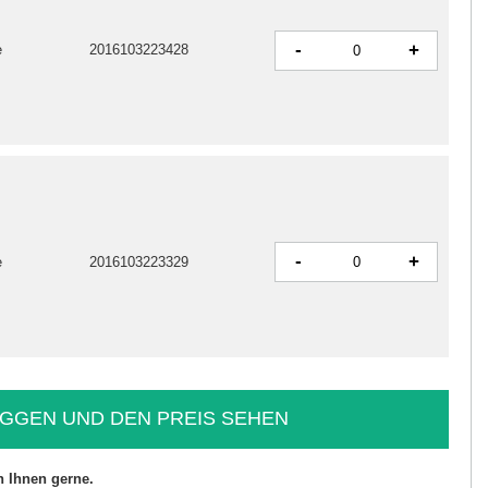
-
+
e
2016103223428
-
+
e
2016103223329
GGEN UND DEN PREIS SEHEN
n Ihnen gerne.