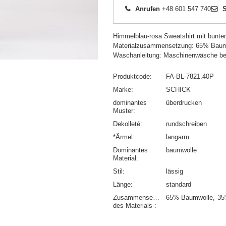
Anrufen
+48 601 547 740
S
Himmelblau-rosa Sweatshirt mit bunte
Materialzusammensetzung: 65% Baum
Waschanleitung: Maschinenwäsche be
Produktcode
FA-BL-7821.40P
Marke
SCHICK
dominantes
überdrucken
Muster
Dekolleté
rundschreiben
*Ärmel
langarm
Dominantes
baumwolle
Material
Stil
lässig
Länge
standard
Zusammensetzung
65% Baumwolle
35
des Materials