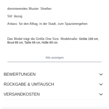
dominierendes Muster: Streifen
Stil: lässig
Anlass: für den Alltag, in der Stadt, zum Spazierengehen
Das Model trägt die Größe One Size. Modelmaße:
Größe 169 cm,
.
Brust 88 cm, Taille 68 cm, Hüfte 89 cm
Maße des Sweatshirts in Größe One Size flach gemessen: Breite
Alle anzeigen
unter den Achseln - 64 cm, Ärmellänge - 46 cm (von der Naht),
Hüftbreite - 59 cm, Gesamtlänge - 56 cm (Vorderseite),
Gesamtlänge - 61 cm (Rückseite).
BEWERTUNGEN
RÜCKGABE & UMTAUSCH
VERSANDKOSTEN