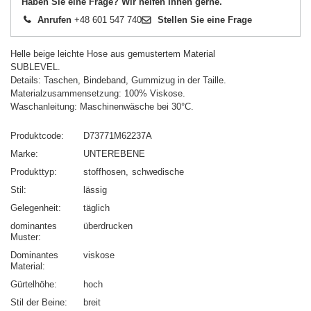
Haben Sie eine Frage? Wir helfen Ihnen gerne.
Anrufen
+48 601 547 740
Stellen Sie eine Frage
Helle beige leichte Hose aus gemustertem Material
SUBLEVEL.
Details: Taschen, Bindeband, Gummizug in der Taille.
Materialzusammensetzung: 100% Viskose.
Waschanleitung: Maschinenwäsche bei 30°C.
Produktcode
D73771M62237A
Marke
UNTEREBENE
Produkttyp
stoffhosen
schwedische
Stil
lässig
Gelegenheit
täglich
dominantes
überdrucken
Muster
Dominantes
viskose
Material
Gürtelhöhe
hoch
Stil der Beine
breit