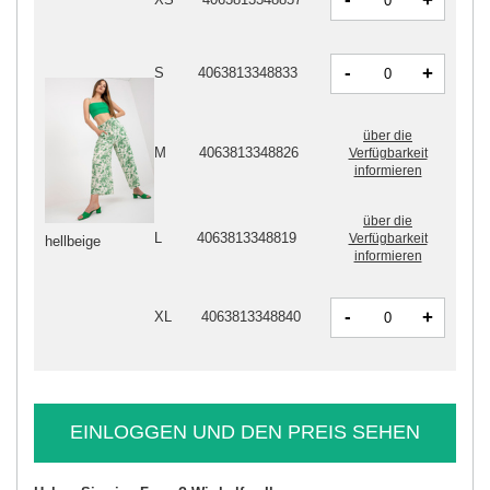
+
-
+
S
4063813348833
über die
M
4063813348826
Verfügbarkeit
informieren
über die
L
4063813348819
Verfügbarkeit
hellbeige
informieren
-
+
XL
4063813348840
EINLOGGEN UND DEN PREIS SEHEN